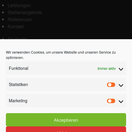
Leistungen
Stellenangebote
Referenzen
Kontakt
Startseite
Kundenbereich
Wir verwenden Cookies, um unsere Website und unseren Service zu
Kontakt
optimieren.
Impressum
Datenschutz
Funktional
Immer aktiv
Cookie-Richtlinie (EU)
Statistiken
Mitglied in der
Statisti
Marketing
Marketi
Akzeptieren